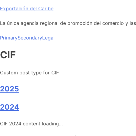
Skip
Exportación del Caribe
to
content
La única agencia regional de promoción del comercio y las i
Primary
Secondary
Legal
CIF
Custom post type for CIF
2025
2024
CIF 2024 content loading…