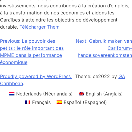
investissements, nous contribuons à la création d’emplois,
à la transformation de nos économies et aidons les
Caraïbes à atteindre les objectifs de développement
durable.
Télécharger Them
Navigation
Previous:
Le pouvoir des
Next:
Gebruik maken van
petits : le rôle important des
Cariforum-
de
MPME dans la performance
handelsovereenkomsten
l’article
économique
Proudly powered by WordPress
|
Theme: ce2022 by
GA
Caribbean
.
Nederlands
(
Néerlandais
)
English
(
Anglais
)
Français
Español
(
Espagnol
)