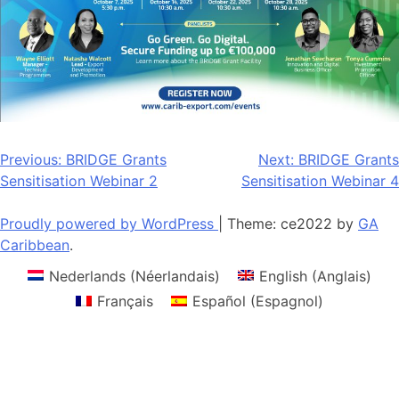
Navigation
Previous:
BRIDGE Grants
Next:
BRIDGE Grants
Sensitisation Webinar 2
Sensitisation Webinar 4
de
l’article
Proudly powered by WordPress
|
Theme: ce2022 by
GA
Caribbean
.
Nederlands
(
Néerlandais
)
English
(
Anglais
)
Français
Español
(
Espagnol
)