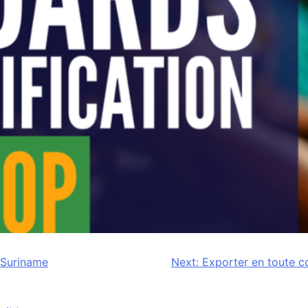
– Suriname
Next:
Exporter en toute c