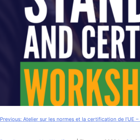
Navigation
Previous:
Atelier sur les normes et la certification de l’UE 
de