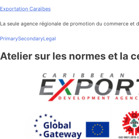
Skip
Exportation Caraïbes
to
content
La seule agence régionale de promotion du commerce et de
Primary
Secondary
Legal
Atelier sur les normes et la c