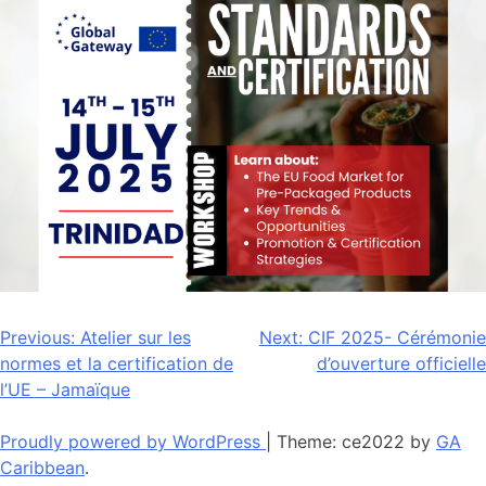
Navigation
Previous:
Atelier sur les
Next:
CIF 2025- Cérémonie
normes et la certification de
d’ouverture officielle
de
l’UE – Jamaïque
l’article
Proudly powered by WordPress
|
Theme: ce2022 by
GA
Caribbean
.