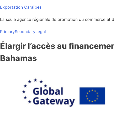
Skip
Exportation Caraïbes
to
content
La seule agence régionale de promotion du commerce et de
Primary
Secondary
Legal
Élargir l’accès au financeme
Bahamas