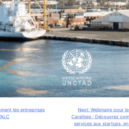
ment les entreprises
Next:
Webinaire pour le
l’ALC
Caraïbes : Découvrez com
services aux startups, en