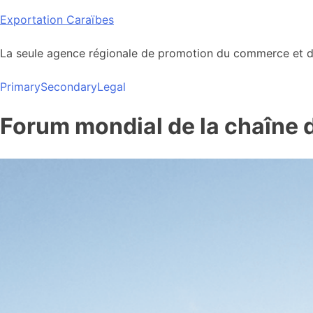
Skip
Exportation Caraïbes
to
content
La seule agence régionale de promotion du commerce et de
Primary
Secondary
Legal
Forum mondial de la chaîne