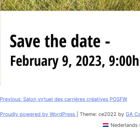
Navigation
Previous:
Salon virtuel des carrières créatives POSFW
de
Proudly powered by WordPress
|
Theme: ce2022 by
GA Ca
l’article
Nederlands