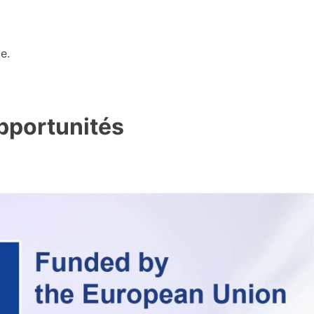
e.
opportunités