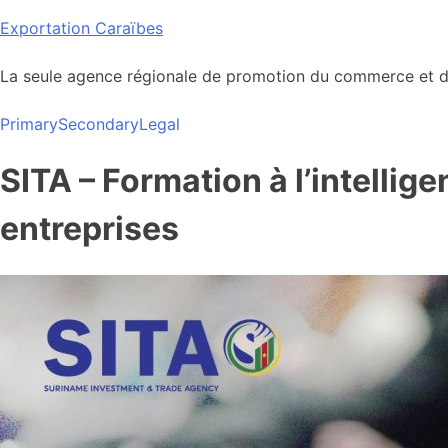
Skip
Exportation Caraïbes
to
content
La seule agence régionale de promotion du commerce et de
Primary
Secondary
Legal
SITA – Formation à l’intelli
entreprises