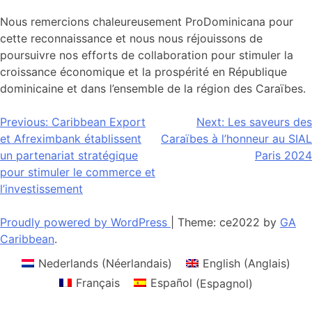
Nous remercions chaleureusement ProDominicana pour
cette reconnaissance et nous nous réjouissons de
poursuivre nos efforts de collaboration pour stimuler la
croissance économique et la prospérité en République
dominicaine et dans l’ensemble de la région des Caraïbes.
Navigation
Previous:
Caribbean Export
Next:
Les saveurs des
et Afreximbank établissent
Caraïbes à l’honneur au SIAL
de
un partenariat stratégique
Paris 2024
l’article
pour stimuler le commerce et
l’investissement
Proudly powered by WordPress
|
Theme: ce2022 by
GA
Caribbean
.
Nederlands
(
Néerlandais
)
English
(
Anglais
)
Français
Español
(
Espagnol
)