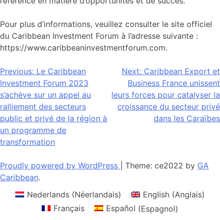
référence en matière d’opportunités et de succès.
Pour plus d’informations, veuillez consulter le site officiel
du Caribbean Investment Forum à l’adresse suivante :
https://www.caribbeaninvestmentforum.com.
Navigation
Previous:
Le Caribbean
Next:
Caribbean Export et
Investment Forum 2023
Business France unissent
de
s’achève sur un appel au
leurs forces pour catalyser la
l’article
ralliement des secteurs
croissance du secteur privé
public et privé de la région à
dans les Caraïbes
un programme de
transformation
Proudly powered by WordPress
|
Theme: ce2022 by
GA
Caribbean
.
Nederlands
(
Néerlandais
)
English
(
Anglais
)
Français
Español
(
Espagnol
)