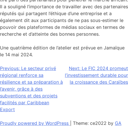
Il a souligné l’importance de travailler avec des partenaires
réputés qui partagent l’éthique d’une entreprise et a
également dit aux participants de ne pas sous-estimer le
pouvoir des plateformes de médias sociaux en termes de
recherche et d’atteinte des bonnes personnes.
Une quatrième édition de l’atelier est prévue en Jamaïque
le 14 mai 2024.
Navigation
Previous:
Le secteur privé
Next:
Le FIC 2024 promeut
régional renforce sa
l’investissement durable pour
de
résilience et sa préparation à
la croissance des Caraïbes
l’article
l’avenir, grâce à des
subventions et des projets
facilités par Caribbean
Export
Proudly powered by WordPress
|
Theme: ce2022 by
GA