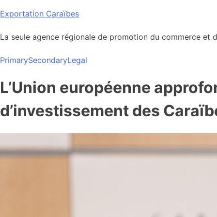
Skip
Exportation Caraïbes
to
content
La seule agence régionale de promotion du commerce et de
Primary
Secondary
Legal
L’Union européenne approfon
d’investissement des Caraï