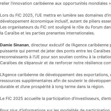
relier l’innovation caribéenne aux opportunités mondiales »
Lors du FIC 2025, l’UE mettra en lumière ses domaines d’inve
développement économique inclusif, autant de piliers essenti
Les organisateurs du FIC ont souligné le rôle du Forum da
la Caraïbe et les parties prenantes internationales.
Damie Sinanan
, directeur exécutif de l’Agence caribéenne
puissante qui permet de jeter des ponts entre les Caraïbe
reconnaissants à l’UE pour son soutien continu à la créat
Caraïbes de s’épanouir et de renforcer notre résilience c
L’Agence caribéenne de développement des exportations, or
ressources supplémentaires afin de soutenir le développe
durable et d’une prospérité à long terme dans la région.
Le FIC 2025 accueille la participation d’investisseurs, d’e
Pour plus d’informations sur les modalités de participation 