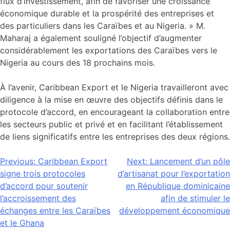
flux d’investissement, afin de favoriser une croissance
économique durable et la prospérité des entreprises et
des particuliers dans les Caraïbes et au Nigeria. » M.
Maharaj a également souligné l’objectif d’augmenter
considérablement les exportations des Caraïbes vers le
Nigeria au cours des 18 prochains mois.
À l’avenir, Caribbean Export et le Nigeria travailleront avec
diligence à la mise en œuvre des objectifs définis dans le
protocole d’accord, en encourageant la collaboration entre
les secteurs public et privé et en facilitant l’établissement
de liens significatifs entre les entreprises des deux régions.
Navigation
Previous:
Caribbean Export
Next:
Lancement d’un pôle
signe trois protocoles
d’artisanat pour l’exportation
de
d’accord pour soutenir
en République dominicaine
l’article
l’accroissement des
afin de stimuler le
échanges entre les Caraïbes
développement économique
et le Ghana