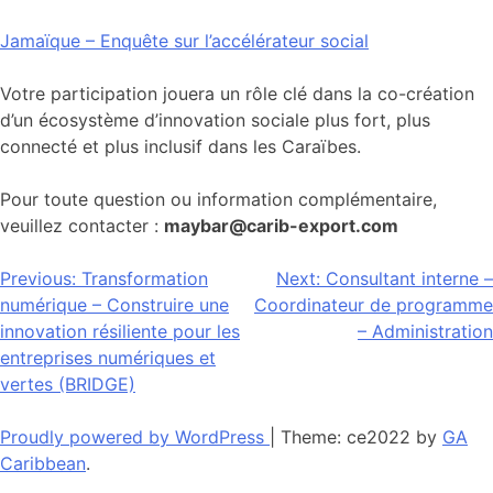
Jamaïque – Enquête sur l’accélérateur social
Votre participation jouera un rôle clé dans la co-création
d’un écosystème d’innovation sociale plus fort, plus
connecté et plus inclusif dans les Caraïbes.
Pour toute question ou information complémentaire,
veuillez contacter :
maybar@carib-export.com
Navigation
Previous:
Transformation
Next:
Consultant interne –
numérique – Construire une
Coordinateur de programme
de
innovation résiliente pour les
– Administration
l’article
entreprises numériques et
vertes (BRIDGE)
Proudly powered by WordPress
|
Theme: ce2022 by
GA
Caribbean
.