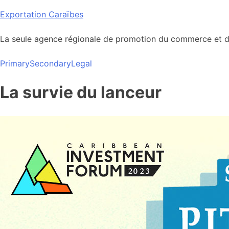
Skip
Exportation Caraïbes
to
content
La seule agence régionale de promotion du commerce et de
Primary
Secondary
Legal
La survie du lanceur