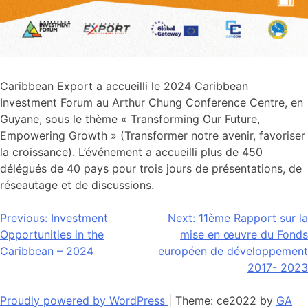
Caribbean Export a accueilli le 2024 Caribbean
Investment Forum au Arthur Chung Conference Centre, en
Guyane, sous le thème « Transforming Our Future,
Empowering Growth » (Transformer notre avenir, favoriser
la croissance). L’événement a accueilli plus de 450
délégués de 40 pays pour trois jours de présentations, de
réseautage et de discussions.
Navigation
Previous:
Investment
Next:
11ème Rapport sur la
Opportunities in the
mise en œuvre du Fonds
de
Caribbean – 2024
européen de développement
l’article
2017- 2023
Proudly powered by WordPress
|
Theme: ce2022 by
GA