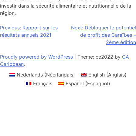
investir dans la sécurité alimentaire et nutritionnelle de la
région.
Navigation
Previous:
Rapport sur les
Next:
Débloquer le potentiel
résultats annuels 2021
de profit des Caraïbes –
de
2ème édition
l’article
Proudly powered by WordPress
|
Theme: ce2022 by
GA
Caribbean
.
Nederlands
(
Néerlandais
)
English
(
Anglais
)
Français
Español
(
Espagnol
)