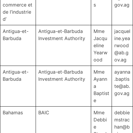
commerce et
s
gov.ag
de l’industrie
d’
Antigua-et-
Antigua-et-Barbuda
Mme
jacquel
Barbuda
Investment Authority
Jacqu
ine.yea
eline
rwood
Yearw
@ab.g
ood
ov.ag
Antigua-et-
Antigua-et-Barbuda
Mme
ayanna
Barbuda
Investment Authority
Ayann
.baptis
a
te@ab.
Baptist
gov.ag
e
Bahamas
BAIC
Mme
debbie
Debbi
mstrac
e
han@b