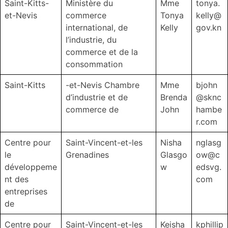
Saint-Kitts-
Ministère du
Mme
tonya.
et-Nevis
commerce
Tonya
kelly@
international, de
Kelly
gov.kn
l’industrie, du
commerce et de la
consommation
Saint-Kitts
-et-Nevis Chambre
Mme
bjohn
d’industrie et de
Brenda
@sknc
commerce de
John
hambe
r.com
Centre pour
Saint-Vincent-et-les
Nisha
nglasg
le
Grenadines
Glasgo
ow@c
développeme
w
edsvg.
nt des
com
entreprises
de
Centre pour
Saint-Vincent-et-les
Keisha
kphillip