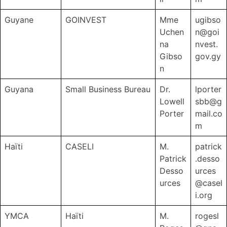
Guyane
GOINVEST
Mme
ugibso
Uchen
n@goi
na
nvest.
Gibso
gov.gy
n
Guyana
Small Business Bureau
Dr.
lporter
Lowell
sbb@g
Porter
mail.co
m
Haïti
CASELI
M.
patrick
Patrick
.desso
Desso
urces
urces
@casel
i.org
YMCA
Haïti
M.
rogesl