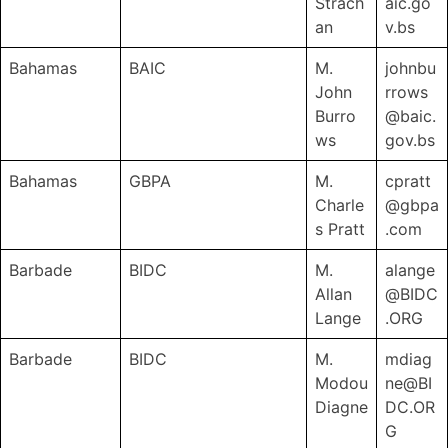
Strach
aic.go
an
v.bs
Bahamas
BAIC
M.
johnbu
John
rrows
Burro
@baic.
ws
gov.bs
Bahamas
GBPA
M.
cpratt
Charle
@gbpa
s Pratt
.com
Barbade
BIDC
M.
alange
Allan
@BIDC
Lange
.ORG
Barbade
BIDC
M.
mdiag
Modou
ne@BI
Diagne
DC.OR
G