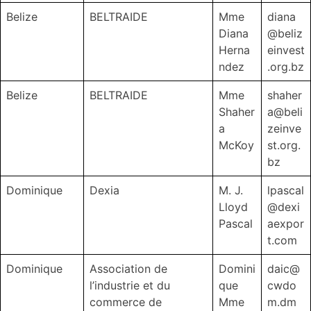
Belize
BELTRAIDE
Mme
diana
Diana
@beliz
Herna
einvest
ndez
.org.bz
Belize
BELTRAIDE
Mme
shaher
Shaher
a@beli
a
zeinve
McKoy
st.org.
bz
Dominique
Dexia
M. J.
lpascal
Lloyd
@dexi
Pascal
aexpor
t.com
Dominique
Association de
Domini
daic@
l’industrie et du
que
cwdo
commerce de
Mme
m.dm