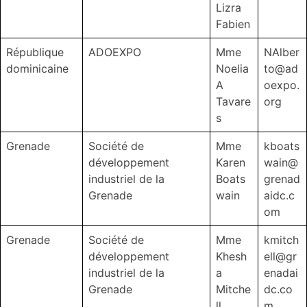
Lizra
Fabien
République
ADOEXPO
Mme
NAlber
dominicaine
Noelia
to@ad
A
oexpo.
Tavare
org
s
Grenade
Société de
Mme
kboats
développement
Karen
wain@
industriel de la
Boats
grenad
Grenade
wain
aidc.c
om
Grenade
Société de
Mme
kmitch
développement
Khesh
ell@gr
industriel de la
a
enadai
Grenade
Mitche
dc.co
ll
m