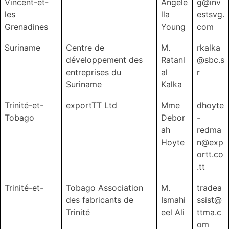
Vincent-et-
Angele
g@inv
les
lla
estsvg.
Grenadines
Young
com
Suriname
Centre de
M.
rkalka
développement des
Ratanl
@sbc.s
entreprises du
al
r
Suriname
Kalka
Trinité-et-
exportTT Ltd
Mme
dhoyte
Tobago
Debor
-
ah
redma
Hoyte
n@exp
ortt.co
.tt
Trinité-et-
Tobago Association
M.
tradea
des fabricants de
Ismahi
ssist@
Trinité
eel Ali
ttma.c
om