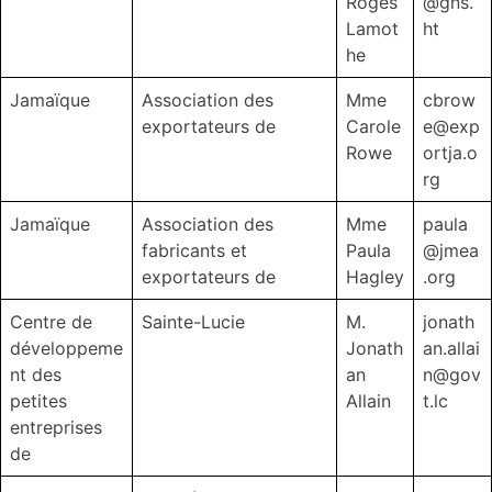
Roges
@gns.
Lamot
ht
he
Jamaïque
Association des
Mme
cbrow
exportateurs de
Carole
e@exp
Rowe
ortja.o
rg
Jamaïque
Association des
Mme
paula
fabricants et
Paula
@jmea
exportateurs de
Hagley
.org
Centre de
Sainte-Lucie
M.
jonath
développeme
Jonath
an.allai
nt des
an
n@gov
petites
Allain
t.lc
entreprises
de