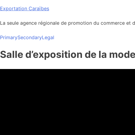
Skip
Exportation Caraïbes
to
content
La seule agence régionale de promotion du commerce et de
Primary
Secondary
Legal
Salle d’exposition de la mod