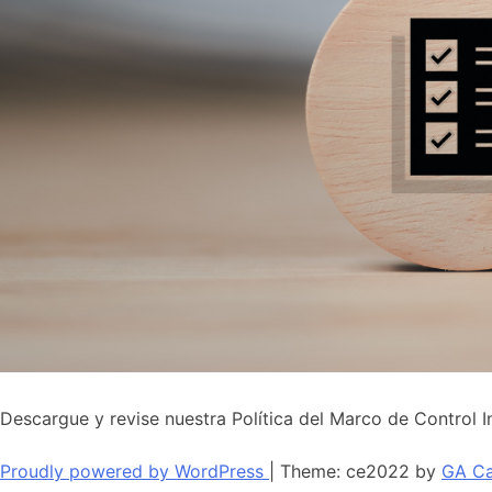
Descargue y revise nuestra Política del Marco de Control I
Proudly powered by WordPress
|
Theme: ce2022 by
GA Ca