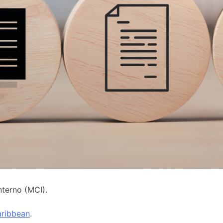
nterno (MCI).
ribbean
.