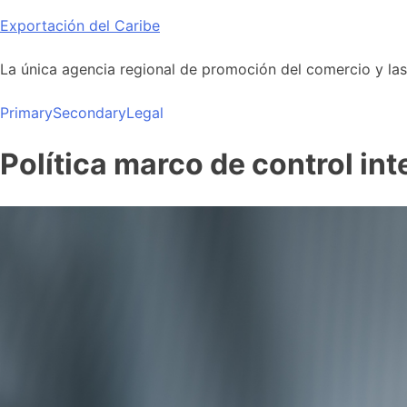
Skip
Exportación del Caribe
to
content
La única agencia regional de promoción del comercio y las i
Primary
Secondary
Legal
Política marco de control int