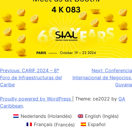
Navegación
Previous:
CARIF 2024 – 8º
Next:
Conferencia
Foro de Infraestructuras del
Internacional de Negocios,
de
Caribe
Guyana
entradas
Proudly powered by WordPress
|
Theme: ce2022 by
GA
Caribbean
.
Nederlands
(
Holandés
)
English
(
Inglés
)
Français
(
Francés
)
Español