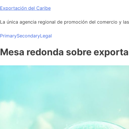
Skip
Exportación del Caribe
to
content
La única agencia regional de promoción del comercio y las i
Primary
Secondary
Legal
Mesa redonda sobre exporta