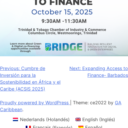
Navegación
Previous:
Cumbre de
Next:
Expanding Access to
Inversión para la
Finance- Barbados
de
Sostenibilidad en África y el
entradas
Caribe (ACSIS 2025)
Proudly powered by WordPress
|
Theme: ce2022 by
GA
Caribbean
.
Nederlands
(
Holandés
)
English
(
Inglés
)
Français
(
Francés
)
Español