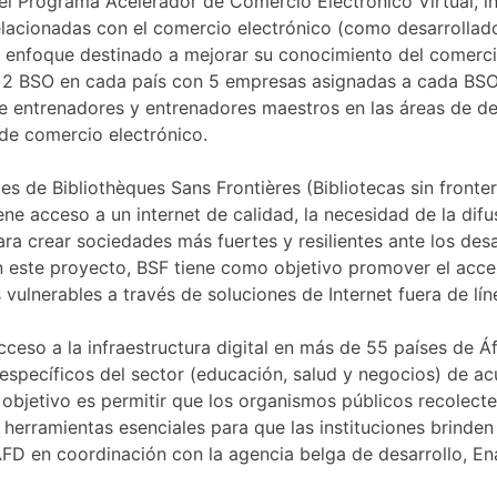
ica del Programa Acelerador de Comercio Electrónico Virtual
acionadas con el comercio electrónico (como desarrollador
n enfoque destinado a mejorar su conocimiento del comerci
de 2 BSO en cada país con 5 empresas asignadas a cada BS
entrenadores y entrenadores maestros en las áreas de desa
 de comercio electrónico.
s de Bibliothèques Sans Frontières (Bibliotecas sin frontera
ene acceso a un internet de calidad, la necesidad de la difu
ara crear sociedades más fuertes y resilientes ante los d
n este proyecto, BSF tiene como objetivo promover el acces
 vulnerables a través de soluciones de Internet fuera de lín
eso a la infraestructura digital en más de 55 países de Áf
es específicos del sector (educación, salud y negocios) de 
al objetivo es permitir que los organismos públicos recolec
n herramientas esenciales para que las instituciones brinde
FD en coordinación con la agencia belga de desarrollo, En