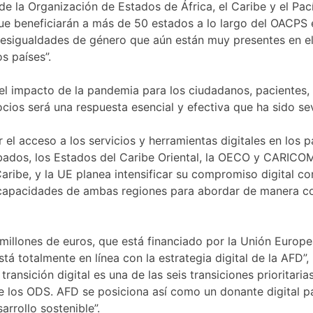
 de la Organización de Estados de África, el Caribe y el Pa
ue beneficiarán a más de 50 estados a lo largo del OACPS 
desigualdades de género que aún están muy presentes en el
s países”.
ó el impacto de la pandemia para los ciudadanos, pacientes, 
cios será una respuesta esencial y efectiva que ha sido s
l acceso a los servicios y herramientas digitales en los paí
ados, los Estados del Caribe Oriental, la OECO y CARICOM
aribe, y la UE planea intensificar su compromiso digital co
 y capacidades de ambas regiones para abordar de manera con
millones de euros, que está financiado por la Unión Europ
 totalmente en línea con la estrategia digital de la AFD”, 
transición digital es una de las seis transiciones prioritar
de los ODS. AFD se posiciona así como un donante digital pa
arrollo sostenible”.