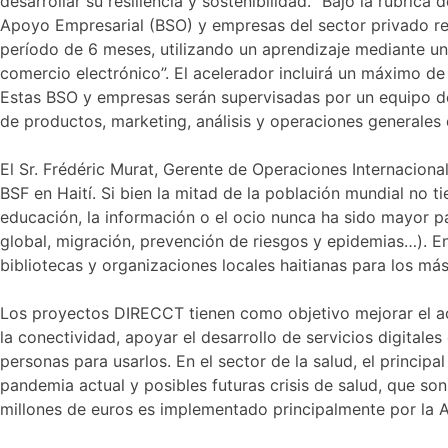
desarrollar su resiliencia y sostenibilidad. “Bajo la rúbr
Apoyo Empresarial (BSO) y empresas del sector privado rel
período de 6 meses, utilizando un aprendizaje mediante u
comercio electrónico”. El acelerador incluirá un máximo 
Estas BSO y empresas serán supervisadas por un equipo de 
de productos, marketing, análisis y operaciones generales
El Sr. Frédéric Murat, Gerente de Operaciones Internacionale
BSF en Haití. Si bien la mitad de la población mundial no ti
educación, la información o el ocio nunca ha sido mayor p
global, migración, prevención de riesgos y epidemias…). E
bibliotecas y organizaciones locales haitianas para los más
Los proyectos DIRECCT tienen como objetivo mejorar el acc
la conectividad, apoyar el desarrollo de servicios digital
personas para usarlos. En el sector de la salud, el princip
pandemia actual y posibles futuras crisis de salud, que so
millones de euros es implementado principalmente por la A