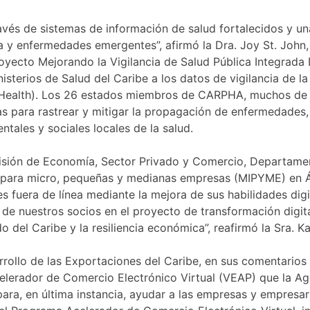
ravés de sistemas de información de salud fortalecidos y 
a y enfermedades emergentes”, afirmó la Dra. Joy St. John,
ecto Mejorando la Vigilancia de Salud Pública Integrada Dig
sterios de Salud del Caribe a los datos de vigilancia de la
 Health). Los 26 estados miembros de CARPHA, muchos de lo
as para rastrear y mitigar la propagación de enfermedades
tales y sociales locales de la salud.
ivisión de Economía, Sector Privado y Comercio, Departam
l para micro, pequeñas y medianas empresas (MIPYME) en Áfr
les fuera de línea mediante la mejora de sus habilidades di
o de nuestros socios en el proyecto de transformación digi
o del Caribe y la resiliencia económica”, reafirmó la Sra. 
rrollo de las Exportaciones del Caribe, en sus comentarios
celerador de Comercio Electrónico Virtual (VEAP) que la A
para, en última instancia, ayudar a las empresas y empresar