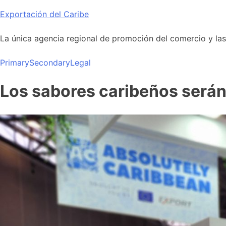
Skip
Exportación del Caribe
to
content
La única agencia regional de promoción del comercio y las i
Primary
Secondary
Legal
Los sabores caribeños serán