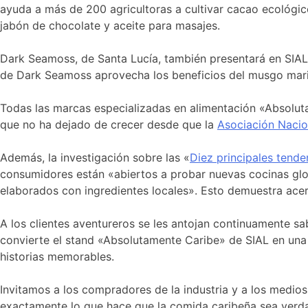
ayuda a más de 200 agricultoras a cultivar cacao ecológi
jabón de chocolate y aceite para masajes.
Dark Seamoss, de Santa Lucía, también presentará en SIA
de Dark Seamoss aprovecha los beneficios del musgo marin
Todas las marcas especializadas en alimentación «Absoluta
que no ha dejado de crecer desde que la
Asociación Nacio
Además, la investigación sobre las «
Diez principales tend
consumidores están «abiertos a probar nuevas cocinas globa
elaborados con ingredientes locales». Esto demuestra ace
A los clientes aventureros se les antojan continuamente sa
convierte el stand «Absolutamente Caribe» de SIAL en una 
historias memorables.
Invitamos a los compradores de la industria y a los medi
exactamente lo que hace que la comida caribeña sea verd