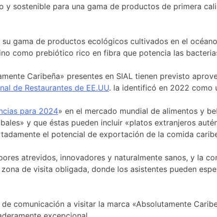
co y sostenible para una gama de productos de primera ca
L su gama de productos ecológicos cultivados en el océan
o como prebiótico rico en fibra que potencia las bacteria
mente Caribeña» presentes en SIAL tienen previsto aprovec
nal de Restaurantes de EE.UU
. la identificó en 2022 como 
encias para 2024
» en el mercado mundial de alimentos y beb
les» y que éstas pueden incluir «platos extranjeros autént
rtadamente el potencial de exportación de la comida carib
bores atrevidos, innovadores y naturalmente sanos, y la co
zona de visita obligada, donde los asistentes pueden esper
os de comunicación a visitar la marca «Absolutamente Cari
aderamente excepcional.