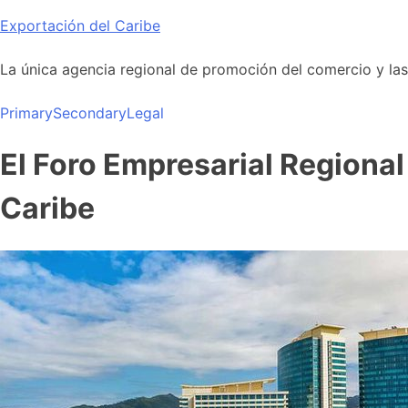
Skip
Exportación del Caribe
to
content
La única agencia regional de promoción del comercio y las i
Primary
Secondary
Legal
El Foro Empresarial Regional 
Caribe