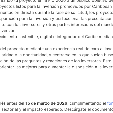
entando tu proyecto en la FIC 2026 a un público objetivo de
oyectos listos para la inversión promovidos por Caribbean 
ientación directa durante la fase de solicitud, los proyec
reparación para la inversión y perfeccionar las presentacion
nte con los inversores y otras partes interesadas del mun
nversión.
recimiento sostenible, digital e integrador del Caribe medi
 del proyecto mediante una experiencia real de cara al inv
laridad y la oportunidad, y centrarse en lo que suelen busc
ión de las preguntas y reacciones de los inversores. Esto 
orientar las mejoras para aumentar la disposición a la inver
erés antes del
15 de marzo de 2026
, cumplimentando el
for
ón sectorial y el impacto esperado. Descárgate el document