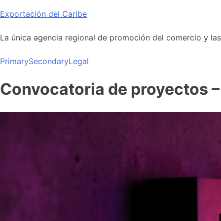
Skip
Exportación del Caribe
to
content
La única agencia regional de promoción del comercio y las i
Primary
Secondary
Legal
Convocatoria de proyectos – 