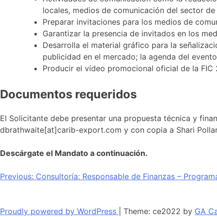
locales, medios de comunicación del sector de l
Preparar invitaciones para los medios de comuni
Garantizar la presencia de invitados en los me
Desarrolla el material gráfico para la señalizac
publicidad en el mercado; la agenda del evento 
Producir el vídeo promocional oficial de la FIC
Documentos requeridos
El Solicitante debe presentar una propuesta técnica y finan
dbrathwaite[at]carib-export.com y con copia a Shari Polla
Descárgate el Mandato a continuación.
Navegación
Previous:
Consultoría: Responsable de Finanzas – Progra
de
entradas
Proudly powered by WordPress
|
Theme: ce2022 by
GA Ca