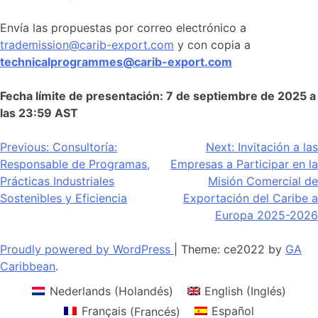
Envía las propuestas por correo electrónico a
trademission@carib-export.com
y con copia a
technicalprogrammes@carib-export.com
Fecha límite de presentación: 7 de septiembre de 2025 a
las 23:59 AST
Navegación
Previous:
Consultoría:
Next:
Invitación a las
Responsable de Programas,
Empresas a Participar en la
de
Prácticas Industriales
Misión Comercial de
entradas
Sostenibles y Eficiencia
Exportación del Caribe a
Europa 2025-2026
Proudly powered by WordPress
|
Theme: ce2022 by
GA
Caribbean
.
Nederlands
(
Holandés
)
English
(
Inglés
)
Français
(
Francés
)
Español