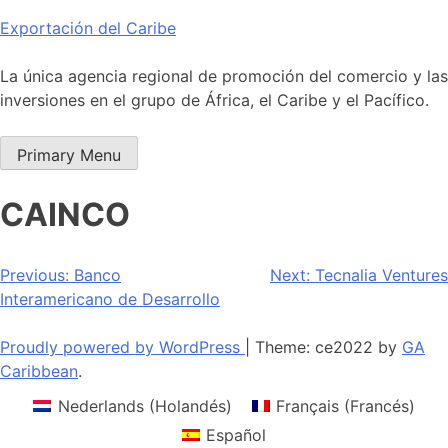
Skip
Exportación del Caribe
to
content
La única agencia regional de promoción del comercio y las
inversiones en el grupo de África, el Caribe y el Pacífico.
Primary Menu
CAINCO
Navegación
Previous:
Banco
Next:
Tecnalia Ventures
Interamericano de Desarrollo
de
entradas
Proudly powered by WordPress
|
Theme: ce2022 by
GA
Caribbean
.
Nederlands
(
Holandés
)
Français
(
Francés
)
Español