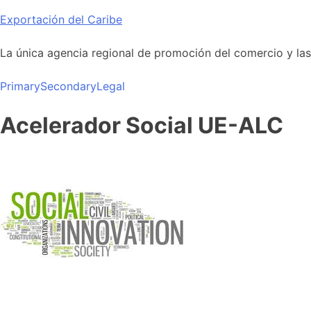
Skip
Exportación del Caribe
to
content
La única agencia regional de promoción del comercio y las i
Primary
Secondary
Legal
Acelerador Social UE-ALC