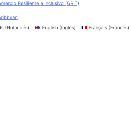
ercio Resiliente e Inclusivo (GRIT)
ribbean
.
ds
(
Holandés
)
English
(
Inglés
)
Français
(
Francés
)