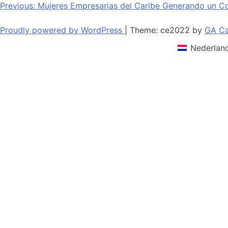
Navegación
Previous:
Mujeres Empresarias del Caribe Generando un Com
de
Proudly powered by WordPress
|
Theme: ce2022 by
GA Ca
entradas
Nederlan