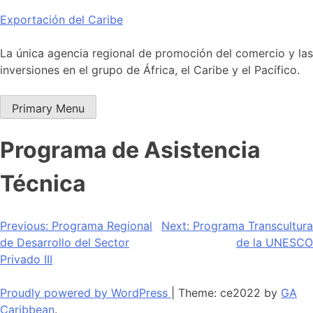
Skip
Exportación del Caribe
to
content
La única agencia regional de promoción del comercio y las
inversiones en el grupo de África, el Caribe y el Pacífico.
Primary Menu
Programa de Asistencia
Técnica
Navegación
Previous:
Programa Regional
Next:
Programa Transcultura
de Desarrollo del Sector
de la UNESCO
de
Privado III
entradas
Proudly powered by WordPress
|
Theme: ce2022 by
GA
Caribbean
.