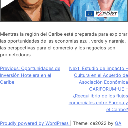
Mientras la región del Caribe está preparada para explorar
las oportunidades de las economías azul, verde y naranja,
las perspectivas para el comercio y los negocios son
prometedoras.
Navegación
Previous:
Oportunidades de
Next:
Estudio de impacto –
Inversión Hotelera en el
Cultura en el Acuerdo de
de
Caribe
Asociación Económica
entradas
CARIFORUM-UE –
¿Reequilibrio de los flujos
comerciales entre Europa y
el Caribe?
Proudly powered by WordPress
|
Theme: ce2022 by
GA