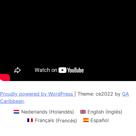
Proudly powered by WordPress
|
Theme: ce2022 by
GA
Caribbean
.
Nederlands
(
Holandés
)
English
(
Inglés
)
Français
(
Francés
)
Español