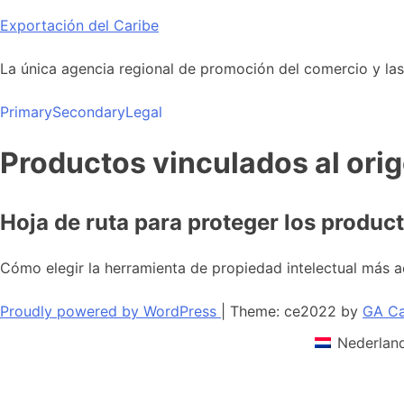
Skip
Exportación del Caribe
to
content
La única agencia regional de promoción del comercio y las i
Primary
Secondary
Legal
Productos vinculados al ori
Hoja de ruta para proteger los produc
Cómo elegir la herramienta de propiedad intelectual más 
Proudly powered by WordPress
|
Theme: ce2022 by
GA Ca
Nederlan