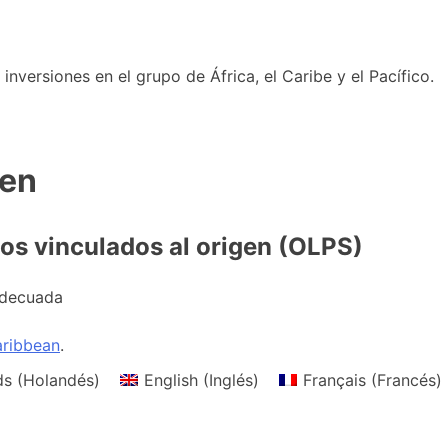
nversiones en el grupo de África, el Caribe y el Pacífico.
gen
tos vinculados al origen (OLPS)
adecuada
ribbean
.
ds
(
Holandés
)
English
(
Inglés
)
Français
(
Francés
)