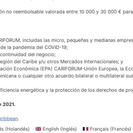
 no reembolsable valorada entre 10 000 y 30 000 € para 
ARIFORUM, incluidas las micro, pequeñas y medianas empre
 de la pandemia del COVID-19;
 continuidad del negocio;
Región del Caribe y/u otros Mercados Internacionales; y
ciación Económica (EPA) CARIFORUM-Unión Europea, la E
ana o cualquier otro acuerdo bilateral o multilateral susc
y eficiencia energética y la protección de los derechos de pr
e 2021.
ribbean
.
ds
(
Holandés
)
English
(
Inglés
)
Français
(
Francés
)