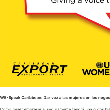
WE-Speak Caribbean: Dar voz a las mujeres en los negoc
Como mujer empresaria, seguramente tendrá una o dos hist