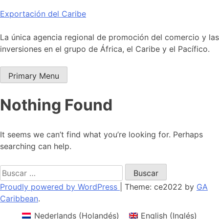
Skip
Exportación del Caribe
to
content
La única agencia regional de promoción del comercio y las
inversiones en el grupo de África, el Caribe y el Pacífico.
Primary Menu
Nothing Found
It seems we can’t find what you’re looking for. Perhaps
searching can help.
Buscar:
Proudly powered by WordPress
|
Theme: ce2022 by
GA
Caribbean
.
Nederlands
(
Holandés
)
English
(
Inglés
)