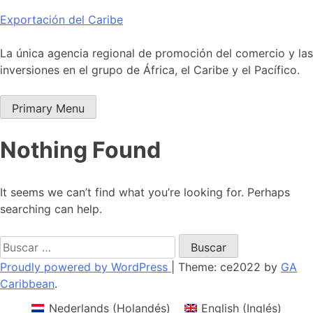
Skip
Exportación del Caribe
to
content
La única agencia regional de promoción del comercio y las
inversiones en el grupo de África, el Caribe y el Pacífico.
Primary Menu
Nothing Found
It seems we can’t find what you’re looking for. Perhaps
searching can help.
Buscar:
Proudly powered by WordPress
|
Theme: ce2022 by
GA
Caribbean
.
Nederlands
(
Holandés
)
English
(
Inglés
)