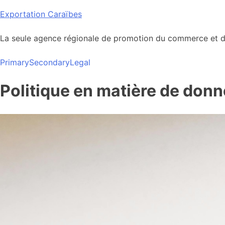
Skip
Exportation Caraïbes
to
content
La seule agence régionale de promotion du commerce et de
Primary
Secondary
Legal
Politique en matière de don