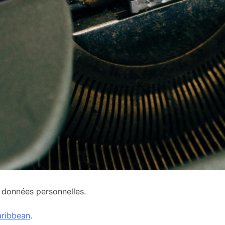
s données personnelles.
ribbean
.