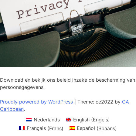
Download en bekijk ons beleid inzake de bescherming van
persoonsgegevens.
Proudly powered by WordPress
|
Theme: ce2022 by
GA
Caribbean
.
Nederlands
English
(
Engels
)
Français
(
Frans
)
Español
(
Spaans
)