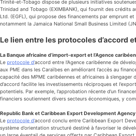
Trinité-et-Tobago dispose de plusieurs initiatives soute
Trinidad and Tobago (EXIMBANK), qui fournit des crédits au
Ltd. (EGFL), qui propose des financements par emprunt e
notamment la Jamaica National Small Business Limited (JNS
Le lien entre les protocoles d’accord
La Banque africaine d’import-export et l’Agence caribé
Le
protocole d’
accord entre l’Agence caribéenne de dévelo
aux PME dans les Caraïbes en améliorant l’accès au finance
capacité des MPME caribéennes et africaines à s’engager da
d’accord facilite les investissements réciproques et l’expor
potentiels. Par exemple, l’approbation récente d’un finance
financiers soutiennent divers secteurs économiques, y com
Republic Bank et Caribbean Export Development Agency
Le
protocole d’
accord conclu entre Caribbean Export Deve
système d’orientation structuré destiné à favoriser le déve
un large éventail de services offerts par Caribbean Expo