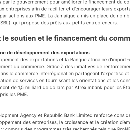
nues par le gouvernement pour améliorer le financement du
x entreprises afin de faciliter et d’encourager leurs expor
t par actions aux PME. La Jamaïque a mis en place de nom
BL), qui propose des prêts aux petits entrepreneurs.
 et le soutien et le financement du co
enne de développement des exportations
ppement des exportations et la Banque africaine d’import-
ment du commerce. Grâce à des initiatives de renforcement 
ns le commerce interrégional en partageant l’expertise et 
tation de services en fournissant les orientations et les con
ment de 1,5 milliard de dollars par Afreximbank pour les Ét
pris les PME.
lopment Agency et Republic Bank Limited renforce consid
loppement des entreprises, la croissance et la création d’em
rt, y compris des programmes très recherchés tels que Pro