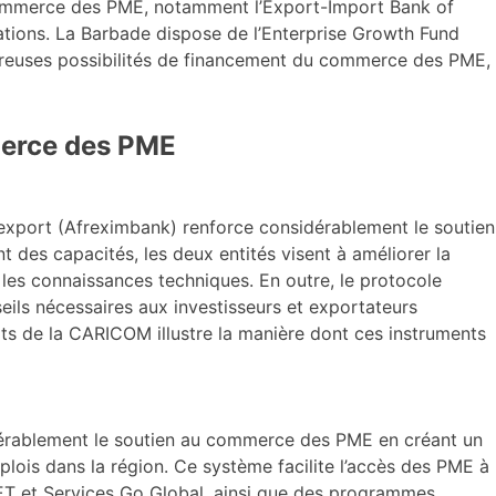
 commerce des PME, notamment l’Export-Import Bank of
tations. La Barbade dispose de l’Enterprise Growth Fund
breuses possibilités de financement du commerce des PME,
mmerce des PME
export (Afreximbank) renforce considérablement le soutien
des capacités, les deux entités visent à améliorer la
les connaissances techniques. En outre, le protocole
seils nécessaires aux investisseurs et exportateurs
ats de la CARICOM illustre la manière dont ces instruments
érablement le soutien au commerce des PME en créant un
plois dans la région. Ce système facilite l’accès des PME à
NET et Services Go Global, ainsi que des programmes