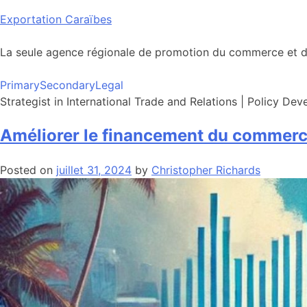
Skip
Exportation Caraïbes
to
content
La seule agence régionale de promotion du commerce et de
Primary
Secondary
Legal
Strategist in International Trade and Relations | Policy De
Améliorer le financement du commerc
Posted on
juillet 31, 2024
by
Christopher Richards