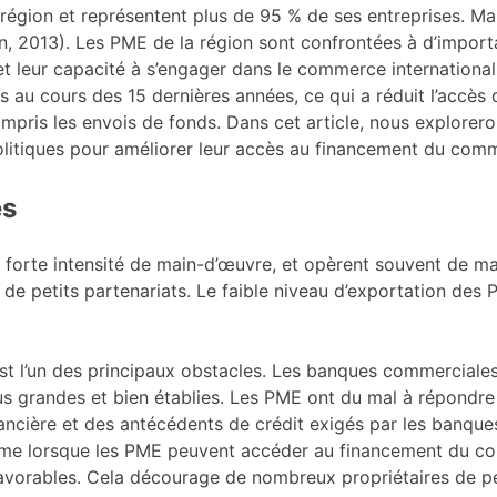
a région et représentent plus de 95 % de ses entreprises. 
n, 2013). Les PME de la région sont confrontées à d’import
 leur capacité à s’engager dans le commerce international.
au cours des 15 dernières années, ce qui a réduit l’accès d
ompris les envois de fonds. Dans cet article, nous explorero
litiques pour améliorer leur accès au financement du com
es
 forte intensité de main-d’œuvre, et opèrent souvent de man
ou de petits partenariats. Le faible niveau d’exportation des
t l’un des principaux obstacles. Les banques commerciales
lus grandes et bien établies. Les PME ont du mal à répondre
ncière et des antécédents de crédit exigés par les banque
 Même lorsque les PME peuvent accéder au financement du c
éfavorables. Cela décourage de nombreux propriétaires de p