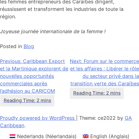
les femmes entrepreneurs des Caraïbes dirigent,
réussissent et transforment les industries de toute la
région.
Joyeuse journée internationale de la femme !
Posted in
Blog
Navigation
Previous:
Caribbean Export
Next:
Forum sur le commerce
et la Martinique explorent de
et les affaires : Libérer le rôle
de
nouvelles opportunités
du secteur privé dans la
l’article
commerciales après
transition verte des Caraïbes
l’adhésion au CARICOM
Proudly powered by WordPress
|
Theme: ce2022 by
GA
Caribbean
.
Nederlands
(
Néerlandais
)
English
(
Anglais
)