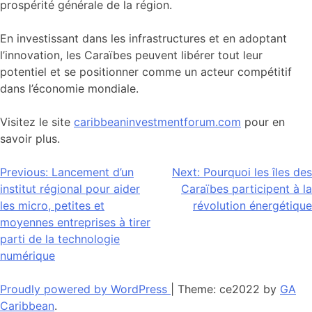
prospérité générale de la région.
En investissant dans les infrastructures et en adoptant
l’innovation, les Caraïbes peuvent libérer tout leur
potentiel et se positionner comme un acteur compétitif
dans l’économie mondiale.
Visitez le site
caribbeaninvestmentforum.com
pour en
savoir plus.
Navigation
Previous:
Lancement d’un
Next:
Pourquoi les îles des
institut régional pour aider
Caraïbes participent à la
de
les micro, petites et
révolution énergétique
l’article
moyennes entreprises à tirer
parti de la technologie
numérique
Proudly powered by WordPress
|
Theme: ce2022 by
GA
Caribbean
.