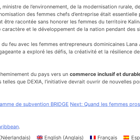
ministre de l’environnement, de la modernisation rurale, de 
onomisation des femmes chefs d’entreprise était essentielle
t être racontée sans honorer les femmes du territoire Kalin
caractère et le développement de la nation pendant des sièc
oin du feu avec les femmes entrepreneurs dominicaines Lana
eante a exploré les défis, la créativité et la résilience de
 cheminement du pays vers un
commerce inclusif et durabl
lles que DEXIA, l’initiative devrait ouvrir de nouvelles p
ogramme de subvention BRIDGE
Next:
Quand les femmes prospè
ribbean
.
(
Néerlandais
)
English
(
Anglais
)
Français
Esp