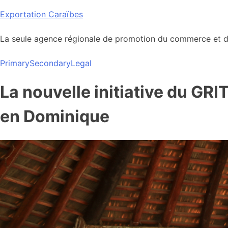
Skip
Exportation Caraïbes
to
content
La seule agence régionale de promotion du commerce et de
Primary
Secondary
Legal
La nouvelle initiative du GR
en Dominique