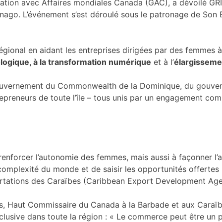
ration avec Affaires mondiales Canada (GAC), a dévoilé GR
linago. L’événement s’est déroulé sous le patronage de Son 
ional en aidant les entreprises dirigées par des femmes à
ologique, à la transformation numérique
et à l’
élargisseme
ouvernement du Commonwealth de la Dominique, du gouvern
epreneurs de toute l’île – tous unis par un engagement c
à renforcer l’autonomie des femmes, mais aussi à façonner l
 complexité du monde et de saisir les opportunités offertes
ortations des Caraïbes (Caribbean Export Development Age
s, Haut Commissaire du Canada à la Barbade et aux Caraïbe
nclusive dans toute la région : « Le commerce peut être un p