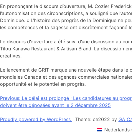
En prononçant le discours d’ouverture, M. Cozier Frederick, 
l’autonomisation des circonscriptions, a souligné que l’aut
Dominique. « L’histoire des progrès de la Dominique ne peu
les compétences et la sagesse ont discrètement façonné le 
Le discours d’ouverture a été suivi d’une discussion au c
Tilou Kanawa Restaurant & Artisan Brand. La discussion engag
créatives.
Le lancement de GRIT marque une nouvelle étape dans le
mondiales Canada et des agences commerciales nationales te
opportunité et le potentiel en progrès.
Navigation
Previous:
Le délai est prolongé : Les candidatures au pr
doivent être déposées avant le 2 décembre 2025
de
l’article
Proudly powered by WordPress
|
Theme: ce2022 by
GA Ca
Nederlands