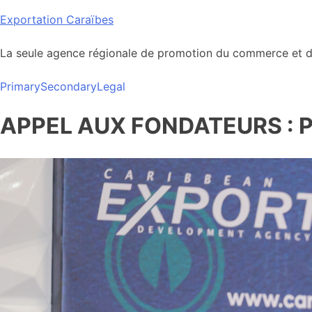
Skip
Exportation Caraïbes
to
content
La seule agence régionale de promotion du commerce et de
Primary
Secondary
Legal
APPEL AUX FONDATEURS : Pit