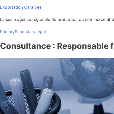
Skip
Exportation Caraïbes
to
content
La seule agence régionale de promotion du commerce et de
Primary
Secondary
Legal
Consultance : Responsable 