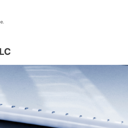
e.
ALC