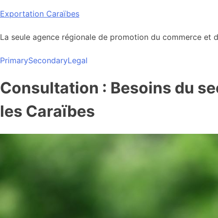
Skip
Exportation Caraïbes
to
content
La seule agence régionale de promotion du commerce et de
Primary
Secondary
Legal
Consultation : Besoins du sec
les Caraïbes