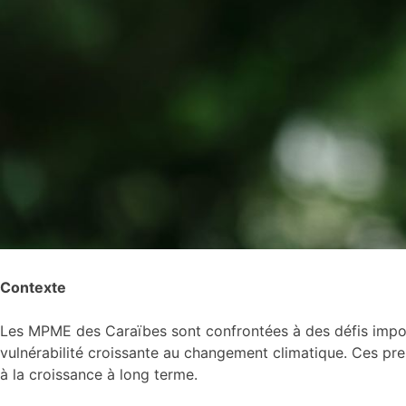
Contexte
Les MPME des Caraïbes sont confrontées à des défis importa
vulnérabilité croissante au changement climatique. Ces press
à la croissance à long terme.