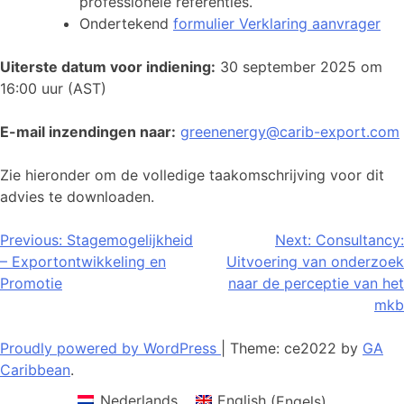
professionele referenties.
Ondertekend
formulier Verklaring aanvrager
Uiterste datum voor indiening:
30 september 2025 om
16:00 uur (AST)
E-mail inzendingen naar:
greenenergy@carib-export.com
Zie hieronder om de volledige taakomschrijving voor dit
advies te downloaden.
Bericht
Previous:
Stagemogelijkheid
Next:
Consultancy:
– Exportontwikkeling en
Uitvoering van onderzoek
navigatie
Promotie
naar de perceptie van het
mkb
Proudly powered by WordPress
|
Theme: ce2022 by
GA
Caribbean
.
Nederlands
English
(
Engels
)